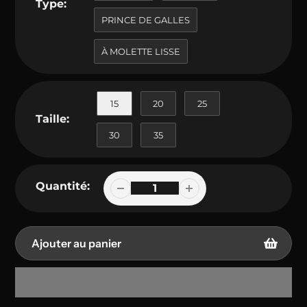
Type:
PRINCE DE GALLES
À MOLETTE LISSE
15
20
25
Taille:
30
35
Quantité:
Ajouter au panier
Ajout