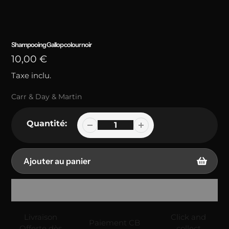
Shampooing Gallop colour noir
Prix
10,00 €
Taxe inclu.
habituel
Vendeuse
Carr & Day & Martin
Quantité:
Ajouter au panier
Ajout
Livraison
Click and
de
Paiement CB
Offerte dès
collect
produit